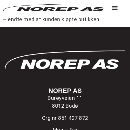
VÅRE ME
– endte med at kunden kjøpte butikken
NOREP AS
Burøyveien 11
8012 Bodø
Org.nr 851 427 872
Man – Fre